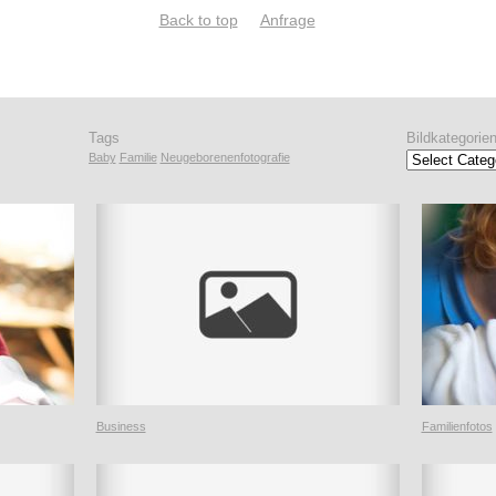
Back to top
Anfrage
Tags
Bildkategorie
Baby
Familie
Neugeborenenfotografie
Bildkategorien
Business
Familienfotos