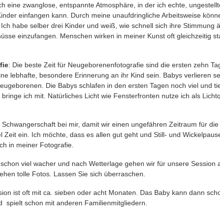
ich eine zwanglose, entspannte Atmosphäre, in der ich echte, ungestell
 Kinder einfangen kann.
Durch meine unaufdringliche Arbeitsweise kön
.
Ich habe selber drei Kinder und weiß, wie schnell sich ihre Stimmung 
üsse einzufangen.
Menschen wirken in meiner Kunst oft gleichzeitig star
fie
: Die beste Zeit für Neugeborenenfotografie sind die ersten zehn Ta
e lebhafte, besondere Erinnerung an ihr Kind sein. Babys verlieren se
geborenen. Die Babys schlafen in den ersten Tagen noch viel und tief.
 bringe ich mit. Natürliches Licht wie Fensterfronten nutze ich als Lic
r Schwangerschaft bei mir, damit wir einen ungefähren Zeitraum für di
 Zeit ein. Ich möchte, dass es allen gut geht und Still- und Wickelpau
ch in meiner Fotografie.
schon viel wacher und nach Wetterlage gehen wir für unsere Session 
tehen tolle Fotos. Lassen Sie sich überraschen.
ion ist oft mit ca. sieben oder acht Monaten. Das Baby kann dann scho
d spielt schon mit anderen Familienmitgliedern.