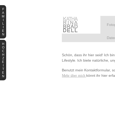
F
A
M
I
L
Fotog
I
E
N
Date
H
O
C
H
Schön, dass ihr hier seid! Ich bi
Z
Lifestyle. Ich biete natürliche,
E
I
T
Benutzt mein Kontaktformular, sc
E
könnt ihr hier er
Mehr über mich
N