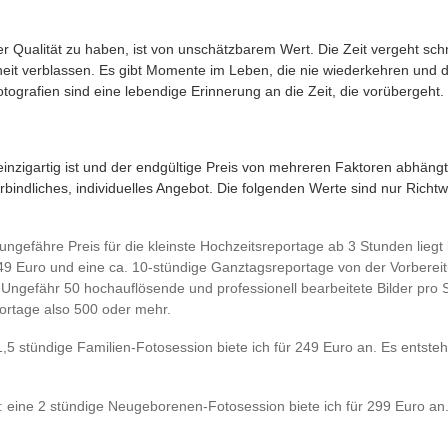
r Qualität zu haben, ist von unschätzbarem Wert. Die Zeit vergeht sch
it verblassen. Es gibt Momente im Leben, die nie wiederkehren und die
ografien sind eine lebendige Erinnerung an die Zeit, die vorübergeht.
inzigartig ist und der endgültige Preis von mehreren Faktoren abhängt,
rbindliches, individuelles Angebot. Die folgenden Werte sind nur Richtwe
 ungefähre Preis für die kleinste Hochzeitsreportage ab 3 Stunden liegt 
849 Euro und eine ca. 10-stündige Ganztagsreportage von der Vorbereit
 Ungefähr 50 hochauflösende und professionell bearbeitete Bilder pro S
ortage also 500 oder mehr.
1,5 stündige Familien-Fotosession biete ich für 249 Euro an. Es entsteh
: eine 2 stündige Neugeborenen-Fotosession biete ich für 299 Euro an.