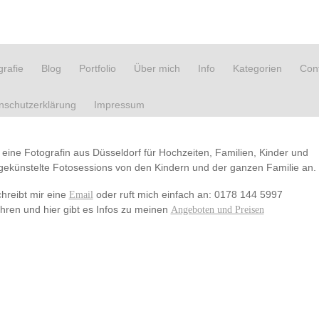
rafie
Blog
Portfolio
Über mich
Info
Kategorien
Con
nschutzerklärung
Impressum
n eine Fotografin aus Düsseldorf für Hochzeiten, Familien, Kinder und
 ungekünstelte Fotosessions von den Kindern und der ganzen Familie an.
hreibt mir eine
oder ruft mich einfach an: 0178 144 5997
Email
fahren und hier gibt es Infos zu meinen
Angeboten und Preisen