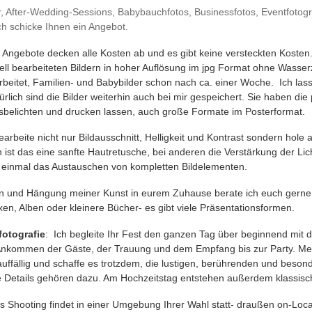
, After-Wedding-Sessions, Babybauchfotos, Businessfotos, Eventfotogra
ich schicke Ihnen ein Angebot.
 Angebote decken alle Kosten ab und es gibt keine versteckten Kosten.
ell bearbeiteten Bildern in hoher Auflösung im jpg Format ohne Wasser
rbeitet, Familien- und Babybilder schon nach ca. einer Woche. Ich la
rlich sind die Bilder weiterhin auch bei mir gespeichert. Sie haben die
usbelichten und drucken lassen, auch große Formate im Posterformat.
bearbeite nicht nur Bildausschnitt, Helligkeit und Kontrast sondern hole 
n ist das eine sanfte Hautretusche, bei anderen die Verstärkung der Li
inmal das Austauschen von kompletten Bildelementen.
nen und Hängung meiner Kunst in eurem Zuhause berate ich euch gern
n, Alben oder kleinere Bücher- es gibt viele Präsentationsformen.
fotografie
: Ich begleite Ihr Fest den ganzen Tag über beginnend mit
kommen der Gäste, der Trauung und dem Empfang bis zur Party. Mein
auffällig und schaffe es trotzdem, die lustigen, berührenden und beso
e Details gehören dazu. Am Hochzeitstag entstehen außerdem klassisch
s Shooting findet in einer Umgebung Ihrer Wahl statt- draußen on-Loc