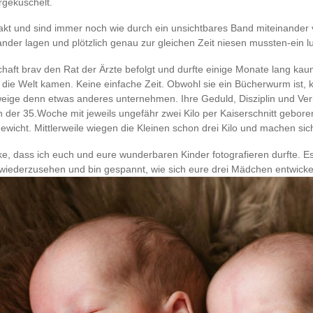
rgekuschelt.
akt und sind immer noch wie durch ein unsichtbares Band miteinander
nder lagen und plötzlich genau zur gleichen Zeit niesen mussten-ein lus
aft brav den Rat der Ärzte befolgt und durfte einige Monate lang kaum
auf die Welt kamen. Keine einfache Zeit. Obwohl sie ein Bücherwurm ist,
eige denn etwas anderes unternehmen. Ihre Geduld, Disziplin und Vern
in der 35.Woche mit jeweils ungefähr zwei Kilo per Kaiserschnitt geboren
wicht. Mittlerweile wiegen die Kleinen schon drei Kilo und machen sic
ke, dass ich euch und eure wunderbaren Kinder fotografieren durfte. Es
 wiederzusehen und bin gespannt, wie sich eure drei Mädchen entwicke