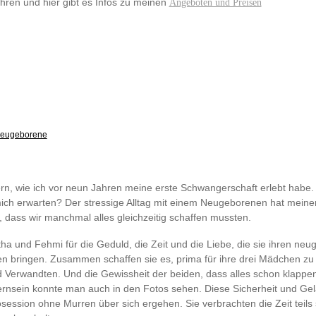
fahren und hier gibt es Infos zu meinen
Angeboten und Preisen
eugeborene
rn, wie ich vor neun Jahren meine erste Schwangerschaft erlebt habe.
 mich erwarten? Der stressige Alltag mit einem Neugeborenen hat me
l, dass wir manchmal alles gleichzeitig schaffen mussten.
 und Fehmi für die Geduld, die Zeit und die Liebe, die sie ihren ne
en bringen. Zusammen schaffen sie es, prima für ihre drei Mädchen zu
Verwandten. Und die Gewissheit der beiden, dass alles schon klappen
ternsein konnte man auch in den Fotos sehen. Diese Sicherheit und Gel
osession ohne Murren über sich ergehen. Sie verbrachten die Zeit teils 