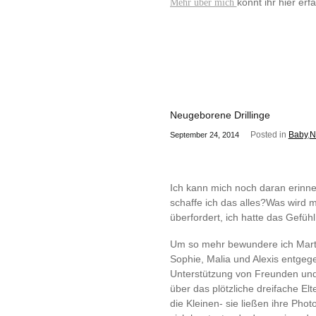
könnt ihr hier er
Mehr über mich
Neugeborene Drillinge
Posted in
Baby
,
N
September 24, 2014
Ich kann mich noch daran erinne
schaffe ich das alles?Was wird
überfordert, ich hatte das Gefüh
Um so mehr bewundere ich Martha
Sophie, Malia und Alexis entgeg
Unterstützung von Freunden und 
über das plötzliche dreifache El
die Kleinen- sie ließen ihre Phot