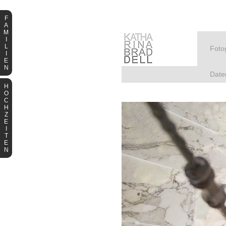
F
A
M
I
L
Fotog
I
E
N
Date
H
O
C
H
Z
E
I
T
E
N