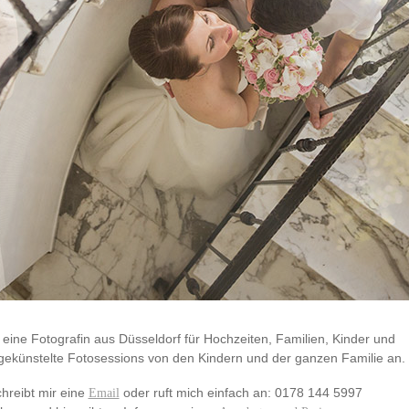
n eine Fotografin aus Düsseldorf für Hochzeiten, Familien, Kinder und
 ungekünstelte Fotosessions von den Kindern und der ganzen Familie an.
hreibt mir eine
oder ruft mich einfach an: 0178 144 5997
Email